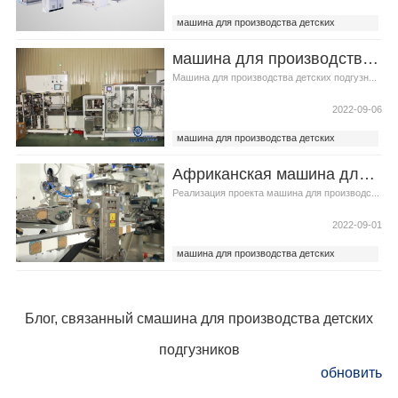
машина для производства детских
подгузников
машина для производства детских подгузников анализ состояния управления приемкой
pampers подгузник машина
Машина для производства детских подгузн...
2022-09-06
машина для производства детских
подгузников
Африканская машина для производства детских подгузников стратегия контроля затрат
машина для детских подгузников
Реализация проекта машина для производс...
2022-09-01
машина для производства детских
подгузников
машина для детских подгузников
Блог, связанный смашина для производства детских
подгузников
обновить