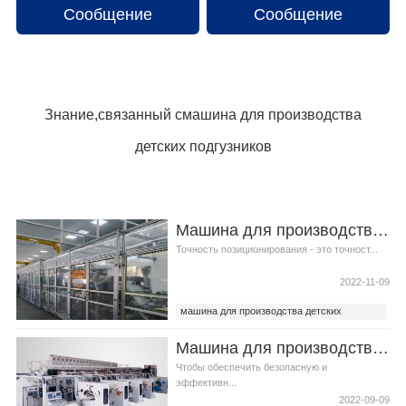
Сообщение
Сообщение
Знание,связанный смашина для производства
детских подгузников
Машина для производства детских подгузников Методы определения точности позиционирования
Точность позиционирования - это точност...
2022-11-09
машина для производства детских
подгузников
Машина для производства детских подгузниковТехнические меры по установке оборудования
Автоматическая машина для детских
подгузников
Чтобы обеспечить безопасную и
эффективн...
2022-09-09