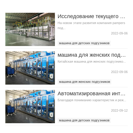
Исследование текущего состояния управления приемкой pampers подгузник машина
На новом этапе развития компания pampers
под...
2022-09-06
машина для детских подгузников
pampers подгузник машина
машина для женских подгузников ситуация рыночной конкуренции
Китайская машина для женских подгузнико...
2022-09-06
машина для женских подгузников
pampers подгузник машина
Автоматизированная интеллектуальная машина для детских подгузников исследования моделей
Благодаря пониманию характеристик и реж...
2022-09-12
машина для детских подгузников
машина для подгузников для взрослых