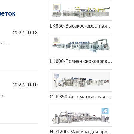
феток
LK850-Высокоскоростная машина для производства детских подгузников
2022-10-18
и ...
LK600-Полная сервоприводная машина для производства детских подгузников
2022-10-10
о...
CLK350-Автоматическая машина для производства менструальных трусов с полным сервоприводом
HD1200- Машина для производства ежедневных прокладок с польностью автоматизации+Автоматическая упаковочная машина