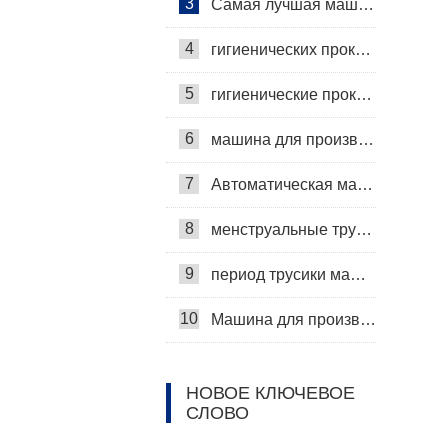
3
Самая лучшая машина для гигиенических салфеток
4
гигиенических прокладок машина
5
гигиенические прокладки машина
6
машина для производства гигиенических прокладок
7
Автоматическая машина для изготовления гигиенических прокладок
8
менструальные трусики машина
9
период трусики машина
10
Машина для производства ежедневных прокладок
НОВОЕ КЛЮЧЕВОЕ
СЛОВО