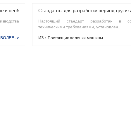
Стандарты для разработки период труси
Машина для производства подгузников Развитие и необходимость инноваций
зводства
Настоящий стандарт разработан в со
техническими требованиями, установлен...
БОЛЕЕ ->
ИЗ：Поставщик пеленки машины