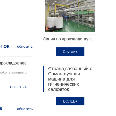
Линия по производству подгузников для взрослых Haina помогает клиентам из Центральной Азии увеличить производственные мощности
ток
обновить
Случаи+
машина для производства гигиенических прокладок несколько аспектов повышения точности и качества обработки
Страна,связанный с
рабатывающего
Самая лучшая
машина для
гигиенических
БОЛЕЕ ->
салфеток
БОЛЕЕ+
к
обновить