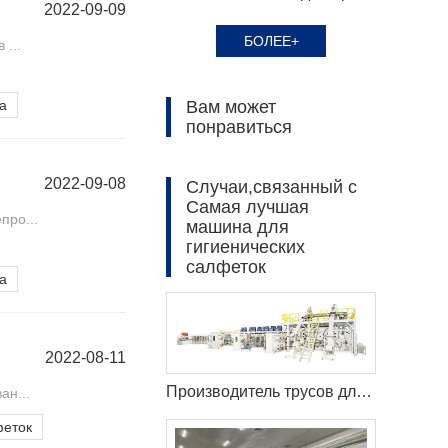
2022-09-09
БОЛЕЕ+
...
Вам может
а
понравиться
2022-09-08
Случаи,связанный с
Самая лучшая
про...
машина для
гигиенических
салфеток
а
2022-08-11
Производитель трусов для взрослых Haina помогает российскому заказчику эффективно производить
ан...
феток