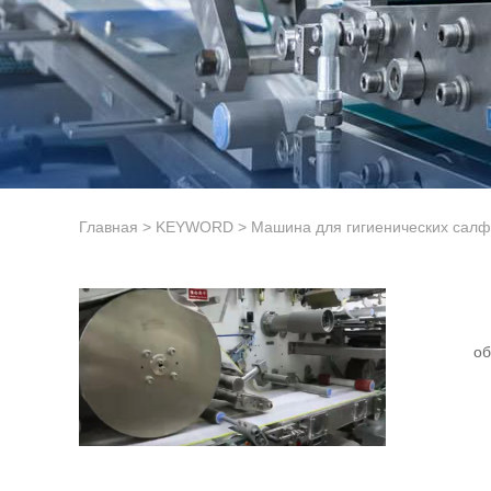
Главная
>
KEYWORD
>
Машина для гигиенических салф
об