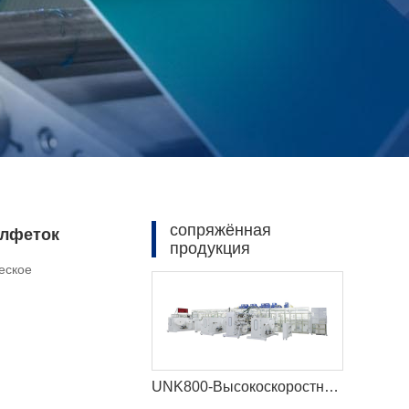
сопряжённая
алфеток
продукция
еское
UNK800-Высокоскоростная машина для детских подгузников