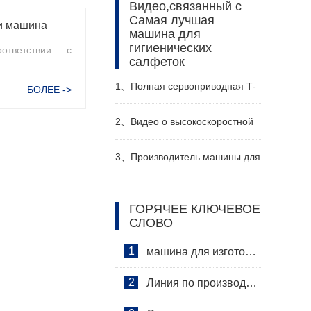
Видео,связанный с
Самая лучшая
ки машина
машина для
гигиенических
ответствии с
салфеток
1、
Полная сервоприводная Т-
БОЛЕЕ ->
образная линия по
2、
Видео о высокоскоростной
производству детских
машина подгузников для
3、
Производитель машины для
подгузников видео
взрослых
изготовления подгузников в
ГОРЯЧЕЕ КЛЮЧЕВОЕ
СЛОВО
Китае
1
машина для изготовления гигиенических салфеток
2
Линия по производству гигиенических салфеток