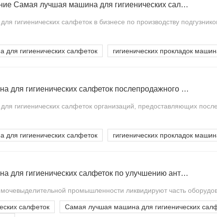
Введение в управление Самая лучшая машина для гигиенических салфеток
ля гигиенических салфеток в бизнесе по производству подгузников 
 для гигиенических салфеток
гигиенических прокладок машин
Самая лучшая машина для гигиенических салфеток послепродажного обслуживания стандартная система разведки
ля гигиенических салфеток организаций, предоставляющих после
 для гигиенических салфеток
гигиенических прокладок машин
Самая лучшая машина для гигиенических салфеток по улучшению антикоррозийных характеристик
 мочевыделительной промышленности ликвидируют часть оборудов
еских салфеток
Самая лучшая машина для гигиенических сал