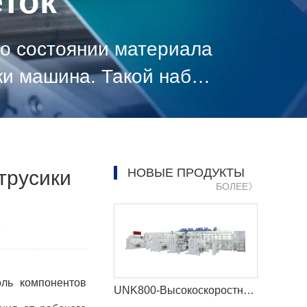
ток
 о состоянии материала
ки машина. Такой набор
НОВЫЕ ПРОДУКТЫ
трусики
БОЛЕЕ》
6
оль компонентов
UNK800-Высокоскоростная машина для детских подгузников