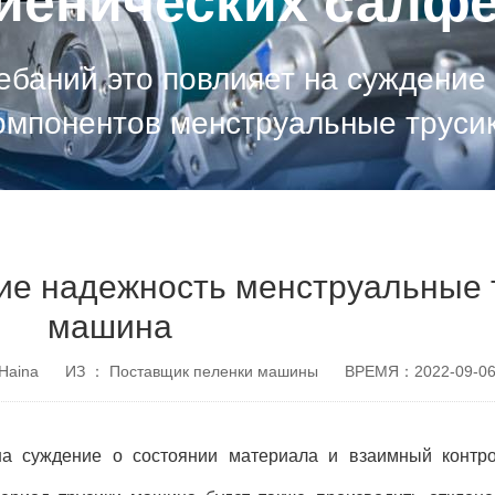
гиенических салфе
ебаний это повлияет на суждение
омпонентов менструальные труси
период труси
ие надежность менструальные 
машина
Haina
ИЗ ： Поставщик пеленки машины
ВРЕМЯ：2022-09-0
на суждение о состоянии материала и взаимный контр