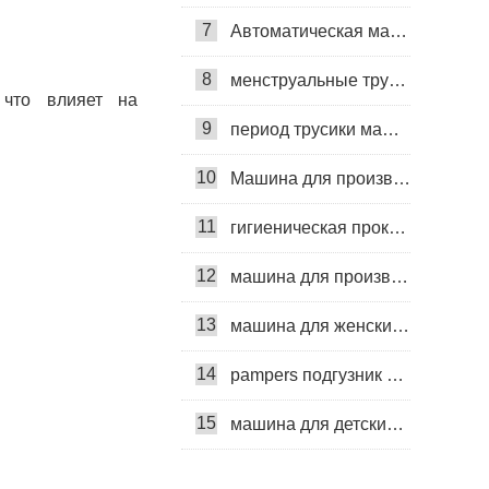
7
Автоматическая машина для изготовления гигиенических прокладок
8
менструальные трусики машина
 что влияет на
9
период трусики машина
10
Машина для производства ежедневных прокладок
11
гигиеническая прокладка машина
12
машина для производства детских подгузников
13
машина для женских подгузников
14
pampers подгузник машина
15
машина для детских подгузников