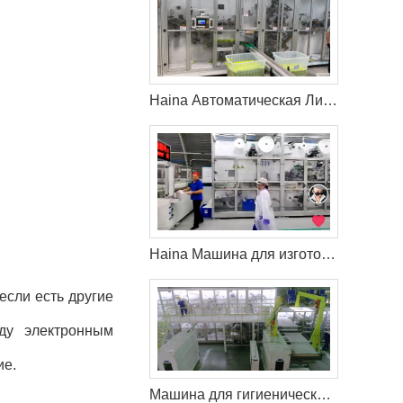
Haina Автоматическая Линия по гигиеническим салфеткам в Россия
Haina Машина для изготовления детских подгузников помогает клиенту из России захватить больше рынка
если есть другие
ду электронным
ие.
Машина для гигиенических салфеток Haina помогает клиенту расширить свой рынок в Латвия