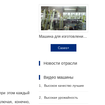
Машина для изготовления подгузников для взрослых Haina помогает российскому заказчику эффективно производить
Cases+
Новости отрасли
Видео машины
1、
Высокое качество лучшие
при этом каждый
санитарные салфетки машина
2、
Высокая урожайность
лючая, конечно,