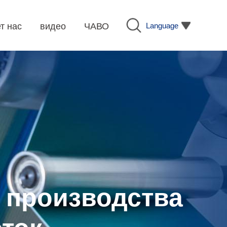
Language
т нас
видео
ЧАВО
 производства