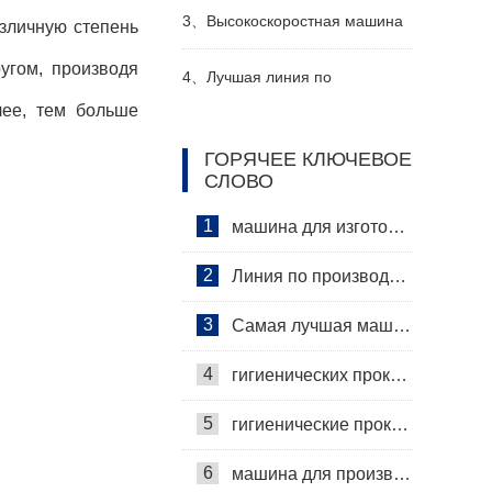
Производитель Видео
женский подгузник делая
3、
Высокоскоростная машина
зличную степень
угом, производя
машину производитель видео
для производства санитарных
4、
Лучшая линия по
лее, тем больше
прокладок Производитель
производству детских
ГОРЯЧЕЕ КЛЮЧЕВОЕ
СЛОВО
Видео
подгузников Производитель
1
машина для изготовления гигиенических салфеток
2
Линия по производству гигиенических салфеток
3
Самая лучшая машина для гигиенических салфеток
4
гигиенических прокладок машина
5
гигиенические прокладки машина
6
машина для производства гигиенических прокладок