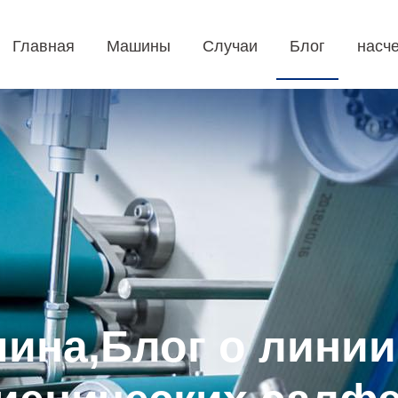
Главная
Машины
Случаи
Блог
насче
шина,Блог о линии