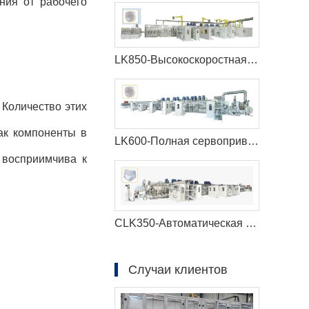
ния от рабочего
LK850-Высокоскоростная машина для производства детских подгузников
 Количество этих
ак компоненты в
LK600-Полная сервоприводная машина для производства детских подгузников
 восприимчива к
CLK350-Автоматическая машина для производства менструальных трусов с полным сервоприводом
Случаи клиентов