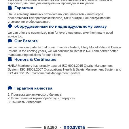
взрослых, машина для ежедневных прокладок и так далее.
Гарантия
Наша команда штатных технических специалистов и инженеров
обеспечивает как профилактическое, так и экстренное обслуживание
упаковочного оборудования.
оборудованный по индивидуальному заказу
we can offer the customized plan for every customer, give them many good
advice too.
Our Patents
we own various patents that cover Inventive Patent, Utility Model Patent & Design
Patent. In the coming years, we will continue to invest in R&D and deliver better
manufacturing solutions for our clients.
Honors & Certificates
HAINA Machinery has proudly passed ISO 9001:2015 Quality Management
System, ISO 18001:2007 Occupational Health & Safety Management System and
ISO 4001:2015 Environmental Management System.
Гарантия качества
1. Проверка динамического баланса.
2. Испытание на термообработку и твердость.
3. Точность измерения
видео
·
продукта