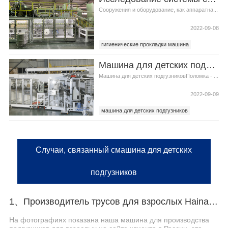
Сооружения и оборудование, как аппаратна...
2022-09-08
гигиенические прокладки машина
гигиенических прокладок машина
Машина для детских подгузников Устранение неполадок
Машина для детских подгузниковПоломка - ...
2022-09-09
машина для детских подгузников
Автоматическая машина для детских
подгузников
Случаи, связанный смашина для детских
подгузников
1、Производитель трусов для взрослых Haina помогает российскому заказчику эффективно производить
На фотографиях показана наша машина для производства