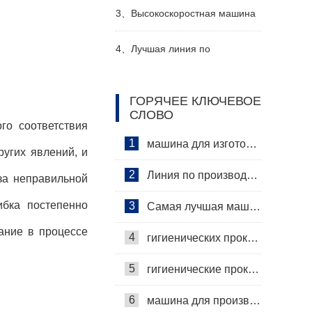
Производитель Видео
женский подгузник делая
3、
Высокоскоростная машина
машину производитель видео
для производства санитарных
4、
Лучшая линия по
прокладок Производитель
производству детских
ГОРЯЧЕЕ КЛЮЧЕВОЕ
СЛОВО
Видео
подгузников Производитель
го соответствия
1
машина для изготовления гигиенических салфеток
угих явлений, и
2
Линия по производству гигиенических салфеток
за неправильной
ибка постепенно
3
Самая лучшая машина для гигиенических салфеток
ание в процессе
4
гигиенических прокладок машина
5
гигиенические прокладки машина
6
машина для производства гигиенических прокладок