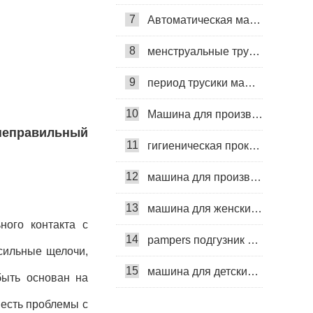
7
Автоматическая машина для изготовления гигиенических прокладок
8
менструальные трусики машина
9
период трусики машина
10
Машина для производства ежедневных прокладок
неправильный
11
гигиеническая прокладка машина
12
машина для производства детских подгузников
13
машина для женских подгузников
ного контакта с
14
pampers подгузник машина
сильные щелочи,
15
машина для детских подгузников
быть основан на
 есть проблемы с