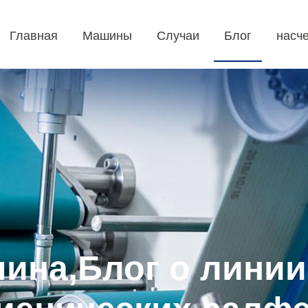
Главная
Машины
Случаи
Блог
насче
шина,Блог о линии