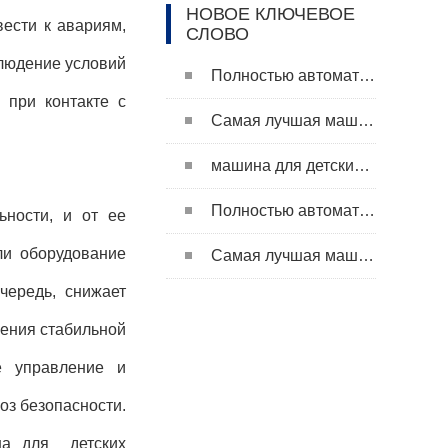
НОВОЕ КЛЮЧЕВОЕ
ести к авариям,
СЛОВО
блюдение условий
Полностью автоматическая машина для подгузников для взрослых
 при контакте с
Самая лучшая машина для изготовления подгузников
машина для детских подгузников
Полностью автоматическая машина для подгузников для взрослых
ьности, и от ее
ли оборудование
Самая лучшая машина для изготовления подгузников
чередь, снижает
чения стабильной
е управление и
оз безопасности.
на для детских