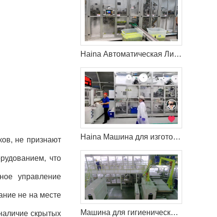
Haina Автоматическая Линия по гигиеническим салфеткам в Россия
Haina Машина для изготовления детских подгузников помогает клиенту из России захватить больше рынка
ов, не признают
рудованием, что
ное управление
ание не на месте
Машина для гигиенических салфеток Haina помогает клиенту расширить свой рынок в Латвия
 наличие скрытых