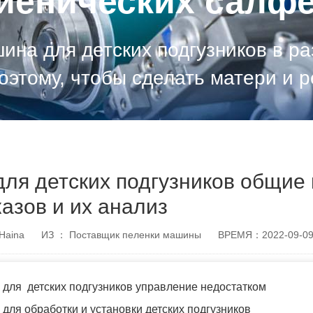
гиенических салфе
ина для детских подгузников в р
оэтому, чтобы сделать матери и 
промышленности имеет лучшее п
ля детских подгузников общие
казов и их анализ
Haina
ИЗ ： Поставщик пеленки машины
ВРЕМЯ：2022-09-0
для детских подгузников управление недостатком
для обработки и установки детских подгузников