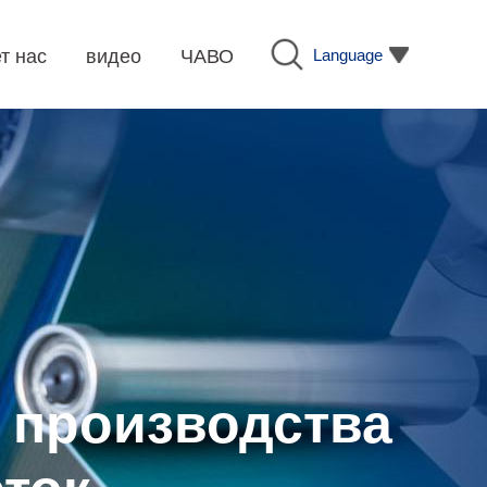
Language
т нас
видео
ЧАВО
 производства