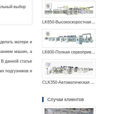
вильный выбор
LK850-Высокоскоростная машина для производства детских подгузников
делать матери и
ванием машин, а
LK600-Полная сервоприводная машина для производства детских подгузников
 В данной статье
х подгузников и
CLK350-Автоматическая машина для производства менструальных трусов с полным сервоприводом
Случаи клиентов