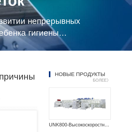
ток
азвитии непрерывных
ребенка гигиены
р
НОВЫЕ ПРОДУКТЫ
 причины
БОЛЕЕ》
9
UNK800-Высокоскоростная машина для детских подгузников