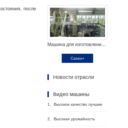
остояния, после
Машина для изготовления подгузников для взрослых Haina помогает российскому заказчику эффективно производить
Cases+
Новости отрасли
Видео машины
1、
Высокое качество лучшие
санитарные салфетки машина
2、
Высокая урожайность