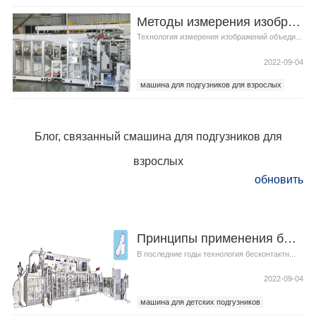
машина для изготовления подгузников для
Методы измерения изображений в машина для подгузников для взрослых
взрослых
Технология измерения изображений объеди...
2022-09-04
машина для подгузников для взрослых
Полностью автоматическая машина для
подгузников для взрослых
Блог, связанный смашина для подгузников для
взрослых
обновить
Принципы применения бесконтактных методов измерения на Полностью автоматическая машина для детских подгузников
В последние годы технология бесконтактн...
2022-09-04
машина для детских подгузников