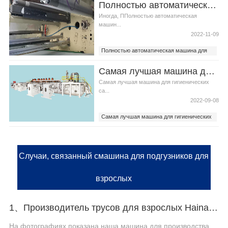
Полностью автоматическая машина для подгузников для взрослых Этапы и методы поиска технического обслуживания электрооборудования
Иногда, ППолностью автоматическая
машин...
2022-11-09
Полностью автоматическая машина для
подгузников для взрослых
Самая лучшая машина для гигиенических салфеток послепродажного обслуживания стандартная система разведки
ППолностью автоматическая машина для
детских подгузников
Самая лучшая машина для гигиенических
са...
2022-09-08
Самая лучшая машина для гигиенических
салфеток
гигиенических прокладок машина
Случаи, связанный смашина для подгузников для
взрослых
1、Производитель трусов для взрослых Haina помогает российскому заказчику эффективно производить
На фотографиях показана наша машина для производства