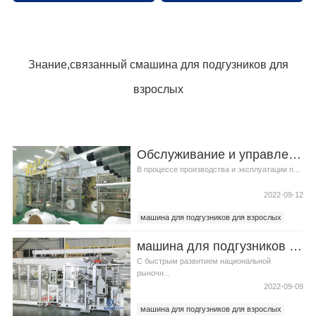
Знание,связанный смашина для подгузников для
взрослых
Обслуживание и управление машина для подгузников для взрослых
В процессе производства и эксплуатации п...
2022-09-12
машина для подгузников для взрослых
машина для изготовления подгузников для
машина для подгузников для взрослых исследование технического обслуживания
взрослых
С быстрым развитием национальной
рыночн...
2022-09-09
машина для подгузников для взрослых