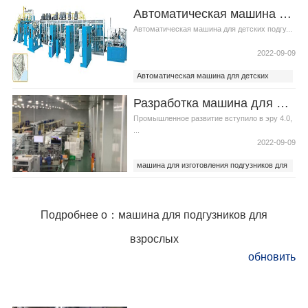
Полностью автоматическая машина для
Автоматическая машина для детских подгузников расчет скорости баланса процесса
детских подгузников
Автоматическая машина для детских подгу...
2022-09-09
Автоматическая машина для детских
подгузников
Разработка машина для изготовления подгузников
Полностью автоматическая машина для
детских подгузников
Промышленное развитие вступило в эру 4.0,
...
2022-09-09
машина для изготовления подгузников для
взрослых
машина для изготовления подгузников
Подробнее о：машина для подгузников для
взрослых
обновить