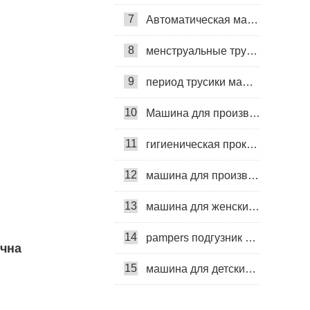
7
Автоматическая машина для изготовления гигиенических прокладок
8
менструальные трусики машина
9
период трусики машина
10
Машина для производства ежедневных прокладок
11
гигиеническая прокладка машина
12
машина для производства детских подгузников
13
машина для женских подгузников
14
pampers подгузник машина
учна
15
машина для детских подгузников