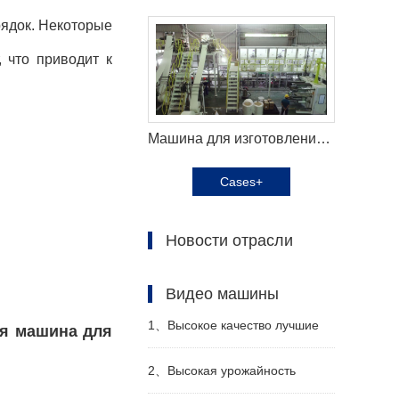
рядок. Некоторые
 что приводит к
Машина для изготовления подгузников для взрослых Haina помогает российскому заказчику эффективно производить
Cases+
Новости отрасли
Видео машины
1、
Высокое качество лучшие
ая машина для
санитарные салфетки машина
2、
Высокая урожайность