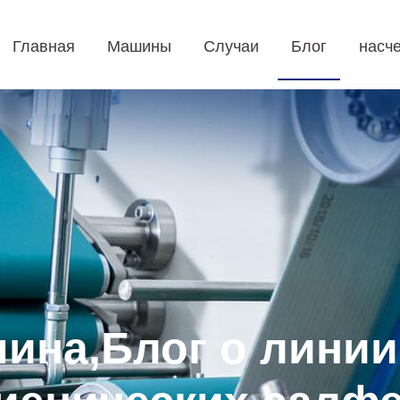
Главная
Машины
Случаи
Блог
насче
шина,Блог о линии