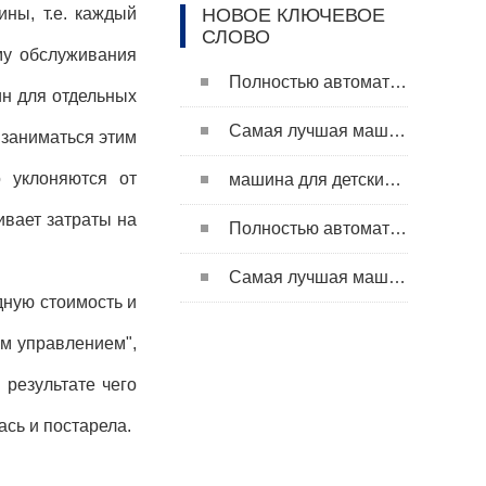
НОВОЕ КЛЮЧЕВОЕ
ны, т.е. каждый
СЛОВО
му обслуживания
Полностью автоматическая машина для подгузников для взрослых
н для отдельных
Самая лучшая машина для изготовления подгузников
 заниматься этим
о уклоняются от
машина для детских подгузников
чивает затраты на
Полностью автоматическая машина для подгузников для взрослых
Самая лучшая машина для изготовления подгузников
ную стоимость и
им управлением",
 результате чего
ась и постарела.