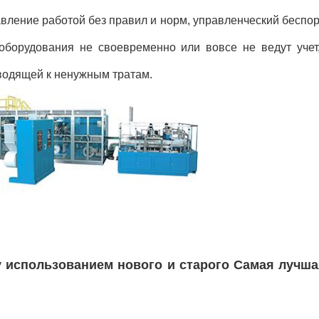
вление работой без правил и норм, управленческий беспо
оборудования не своевременно или вовсе не ведут учет,
водящей к ненужным тратам.
у использованием нового и старого Самая лучш