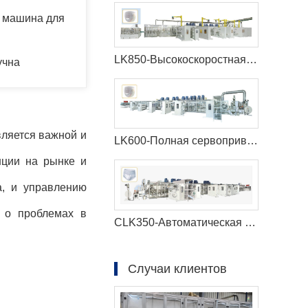
я машина для
LK850-Высокоскоростная машина для производства детских подгузников
учна
вляется важной и
LK600-Полная сервоприводная машина для производства детских подгузников
нции на рынке и
а, и управлению
я о проблемах в
CLK350-Автоматическая машина для производства менструальных трусов с полным сервоприводом
Случаи клиентов