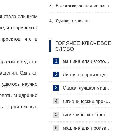
Производитель Видео
женский подгузник делая
3、
Высокоскоростная машина
я стала слишком
машину производитель видео
для производства санитарных
4、
Лучшая линия по
е, что привело к
прокладок Производитель
производству детских
проектов, что в
ГОРЯЧЕЕ КЛЮЧЕВОЕ
СЛОВО
Видео
подгузников Производитель
1
машина для изготовления гигиенических салфеток
бразом внедрять
ащения. Однако,
2
Линия по производству гигиенических салфеток
 удалось научно
3
Самая лучшая машина для гигиенических салфеток
овать внедрение
4
гигиенических прокладок машина
ть строительные
5
гигиенические прокладки машина
6
машина для производства гигиенических прокладок