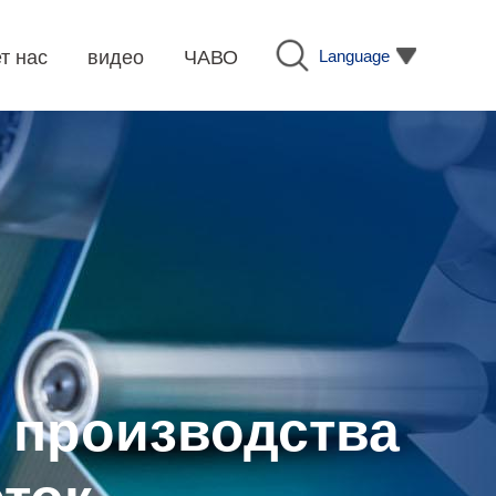
Language
т нас
видео
ЧАВО
 производства