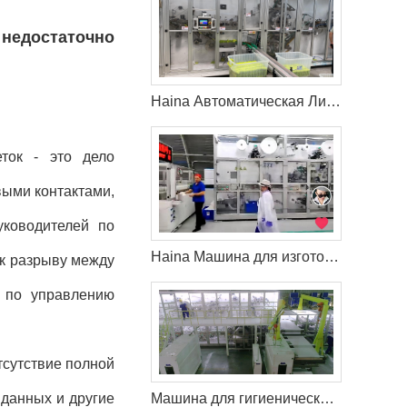
 недостаточно
Haina Автоматическая Линия по гигиеническим салфеткам в Россия
ток - это дело
ыми контактами,
уководителей по
Haina Машина для изготовления детских подгузников помогает клиенту из России захватить больше рынка
 к разрыву между
у по управлению
тсутствие полной
Машина для гигиенических салфеток Haina помогает клиенту расширить свой рынок в Латвия
 данных и другие