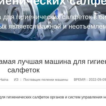
гиенических салфе
для гигиенических салфеток в би
лых является важной и неотъемле
функциониро
амая лучшая машина для гигие
салфеток
Haina
ИЗ ： Поставщик пеленки машины
ВРЕМЯ：2022-09-0
ля гигиенических салфеток органов и систем управления 