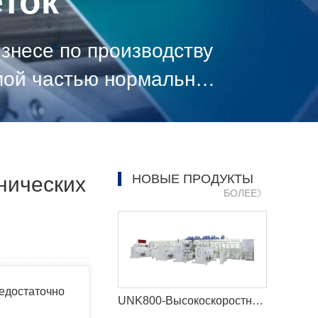
ток
знесе по производству
мой частью нормального
НОВЫЕ ПРОДУКТЫ
нических
БОЛЕЕ》
9
недостаточно
UNK800-Высокоскоростная машина для детских подгузников