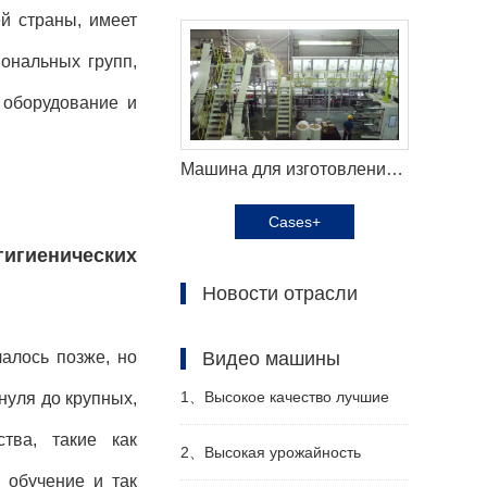
й страны, имеет
ональных групп,
 оборудование и
Машина для изготовления подгузников для взрослых Haina помогает российскому заказчику эффективно производить
Cases+
игиенических
Новости отрасли
Видео машины
алось позже, но
1、
Высокое качество лучшие
нуля до крупных,
тва, такие как
санитарные салфетки машина
2、
Высокая урожайность
, обучение и так