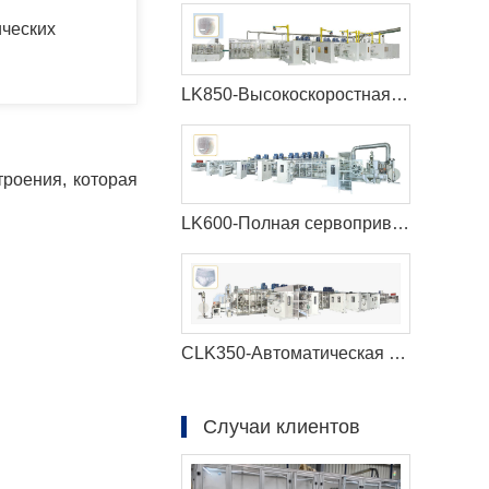
ических
LK850-Высокоскоростная машина для производства детских подгузников
роения, которая
LK600-Полная сервоприводная машина для производства детских подгузников
CLK350-Автоматическая машина для производства менструальных трусов с полным сервоприводом
Случаи клиентов