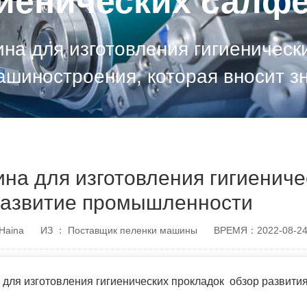
гиенических салфе
на для изготовления гигиенически
шиностроения, которая вносит з
развитие народного
на для изготовления гигиениче
развитие промышленности
Haina
ИЗ ： Поставщик пеленки машины
ВРЕМЯ：2022-08-2
для изготовления гигиенических прокладок обзор развити