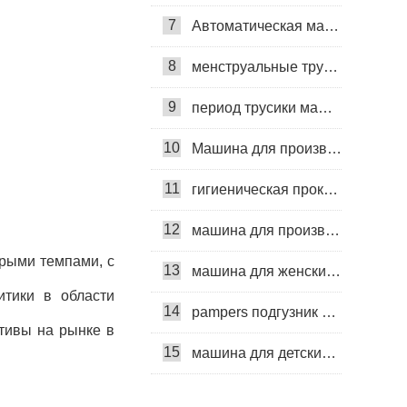
7
Автоматическая машина для изготовления гигиенических прокладок
8
менструальные трусики машина
9
период трусики машина
10
Машина для производства ежедневных прокладок
11
гигиеническая прокладка машина
12
машина для производства детских подгузников
трыми темпами, с
13
машина для женских подгузников
тики в области
14
pampers подгузник машина
тивы на рынке в
15
машина для детских подгузников