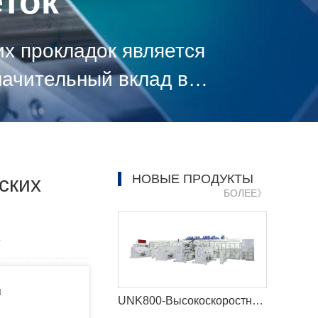
ток
х прокладок является
начительный вклад в
НОВЫЕ ПРОДУКТЫ
ских
БОЛЕЕ》
4
я
UNK800-Высокоскоростная машина для детских подгузников