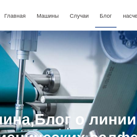
Главная
Машины
Случаи
Блог
насче
шина,Блог о линии