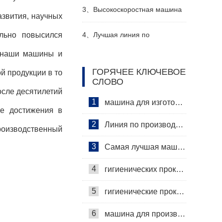
Производитель Видео
женский подгузник делая
3、
Высокоскоростная машина
азвития, научных
машину производитель видео
для производства санитарных
4、
Лучшая линия по
ельно повысился
о наши машины и
прокладок Производитель
производству детских
ГОРЯЧЕЕ КЛЮЧЕВОЕ
й продукции в то
СЛОВО
Видео
подгузников Производитель
осле десятилетий
1
машина для изготовления гигиенических салфеток
е достижения в
2
Линия по производству гигиенических салфеток
производственный
3
Самая лучшая машина для гигиенических салфеток
4
гигиенических прокладок машина
5
гигиенические прокладки машина
6
машина для производства гигиенических прокладок