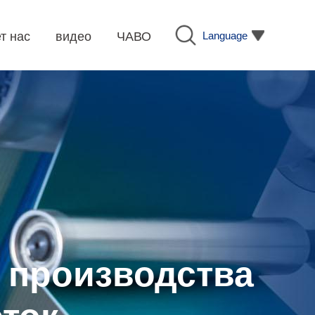
Language
т нас
видео
ЧАВО
 производства