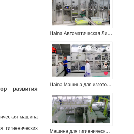
Haina Автоматическая Линия по гигиеническим салфеткам в Россия
Haina Машина для изготовления детских подгузников помогает клиенту из России захватить больше рынка
ор развития
тическая машина
я гигиенических
Машина для гигиенических салфеток Haina помогает клиенту расширить свой рынок в Латвия