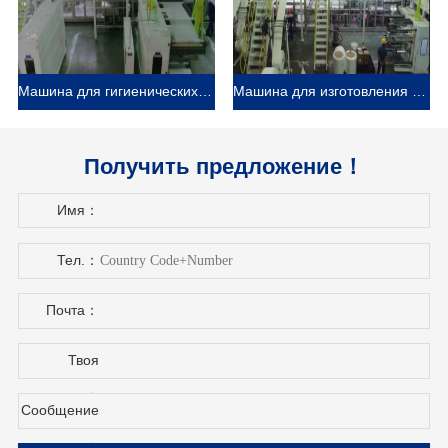
Машина для гигиенических салфеток Haina помогает клиенту расширить свой рынок в Латвия
Машина для изготовления подгузников для взрослых Haina помогает российскому заказчику эффективно производить
Получить предложение！
Имя：
Тел.：
Почта：
Твоя
страна：
Сообщение
：