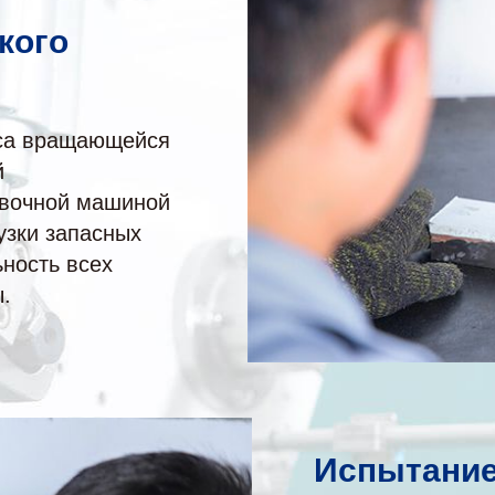
кого
нса вращающейся
й
овочной машиной
узки запасных
ьность всех
.
Испытание