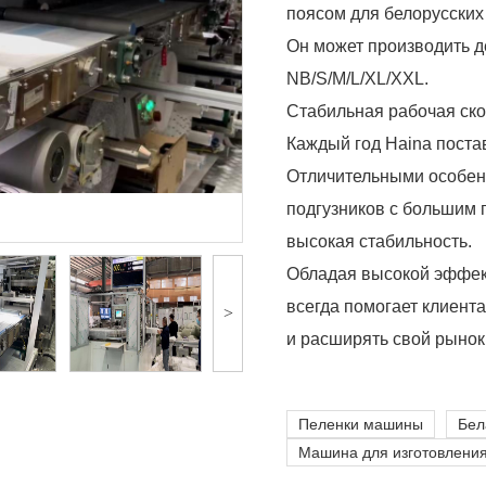
поясом для белорусских
Он может производить д
NB/S/M/L/XL/XXL.
Стабильная рабочая ско
Каждый год Haina поста
Отличительными особен
подгузников с большим 
высокая стабильность.
Обладая высокой эффек
всегда помогает клиент
>
и расширять свой рынок
Пеленки машины
Бел
Машина для изготовления