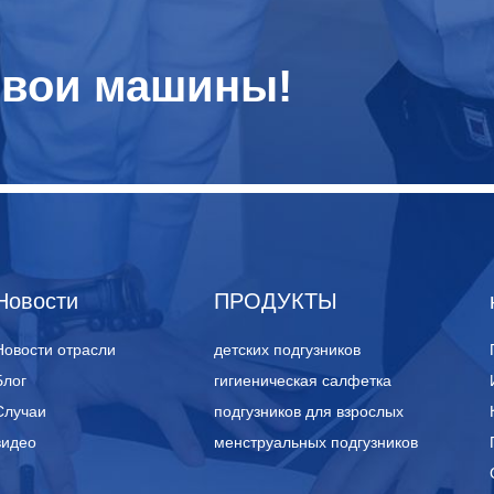
свои машины!
Новости
ПРОДУКТЫ
Новости отрасли
детских подгузников
Блог
гигиеническая салфетка
Случаи
подгузников для взрослых
видео
менструальных подгузников