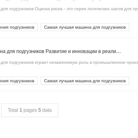
я подгузников Оценка риска - это серия логических шагов для про
ения подгузников
Самая лучшая машина для подгузников
Самая лучшая машина для подгузников Развитие и инновации в реализации способов
ля подгузников играет незаменимую роль в промышленном произв
ения подгузников
Самая лучшая машина для подгузников
Total
1
pages
5
data