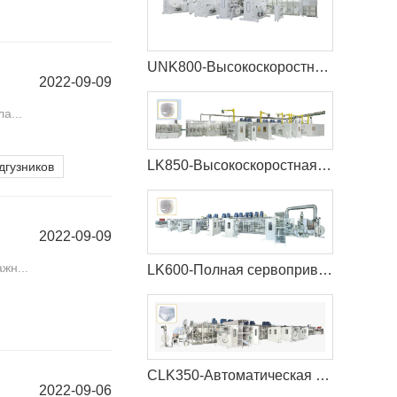
UNK800-Высокоскоростная машина для детских подгузников
2022-09-09
а...
LK850-Высокоскоростная машина для производства детских подгузников
дгузников
2022-09-09
жн...
LK600-Полная сервоприводная машина для производства детских подгузников
CLK350-Автоматическая машина для производства менструальных трусов с полным сервоприводом
2022-09-06