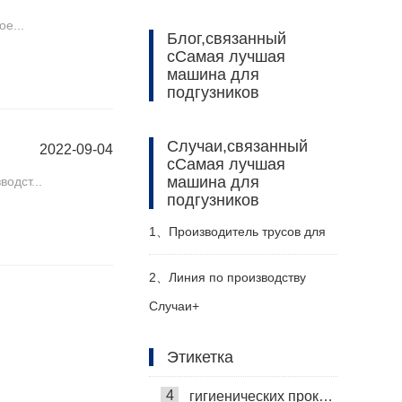
е...
Блог,связанный
сСамая лучшая
машина для
подгузников
Случаи,связанный
2022-09-04
сСамая лучшая
машина для
одст...
подгузников
20
Самая лучшая машина для подгузников
1、
Производитель трусов для
1
машины для взрослых брюк
взрослых Haina помогает
2、
Линия по производству
2
Машина для изготовления подгузников
Случаи+
российскому заказчику
подгузников для взрослых
3
Самая лучшая машина для гигиенических салфеток
Этикетка
эффективно производить
Haina помогает клиентам из
4
гигиенических прокладок