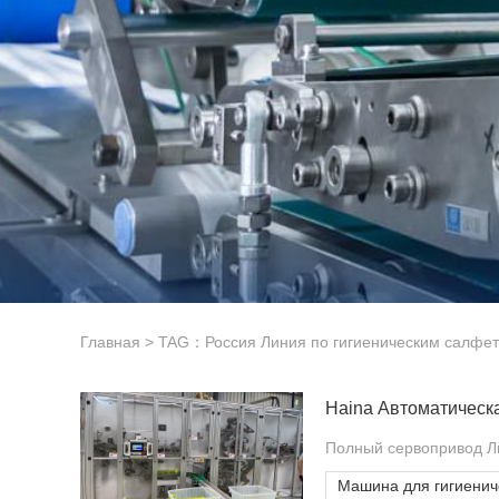
Главная
> TAG：Россия Линия по гигиеническим салфе
Haina Автоматическ
Полный сервопривод Ли
Машина для гигиенич