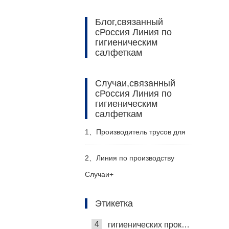
Блог,связанный
сРоссия Линия по
гигиеническим
салфеткам
Случаи,связанный
сРоссия Линия по
гигиеническим
салфеткам
20
Самая лучшая машина для подгузников
1、
Производитель трусов для
1
машины для взрослых брюк
взрослых Haina помогает
2、
Линия по производству
2
Машина для изготовления подгузников
Случаи+
российскому заказчику
подгузников для взрослых
3
Самая лучшая машина для гигиенических салфеток
Этикетка
эффективно производить
Haina помогает клиентам из
4
гигиенических прокладок