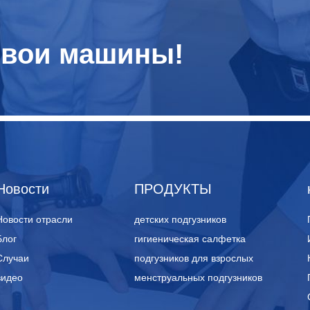
свои машины!
Новости
ПРОДУКТЫ
Новости отрасли
детских подгузников
Блог
гигиеническая салфетка
Случаи
подгузников для взрослых
видео
менструальных подгузников