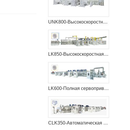
UNK800-Высокоскоростная машина для детских подгузников
LK850-Высокоскоростная машина для производства детских подгузников
LK600-Полная сервоприводная машина для производства детских подгузников
CLK350-Автоматическая машина для производства менструальных трусов с полным сервоприводом