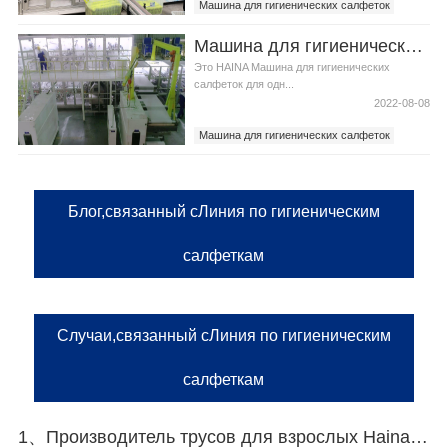
Машина для гигиенических салфеток
Линия по гигиеническим салфеткам
Машина для гигиенических салфеток Haina помогает клиенту расширить свой рынок в Латвия
Россия Линия по гигиеническим
салфеткам
Это HAINA Машина для гигиенических
салфеток для одн...
2022-08-08
Машина для гигиенических салфеток
Латвия Машина для гигиенических
салфеток
Линия по гигиеническим салфеткам
Блог,связанный сЛиния по гигиеническим
салфеткам
Случаи,связанный сЛиния по гигиеническим
салфеткам
1、Производитель трусов для взрослых Haina помогает российскому заказчику эффективно производить