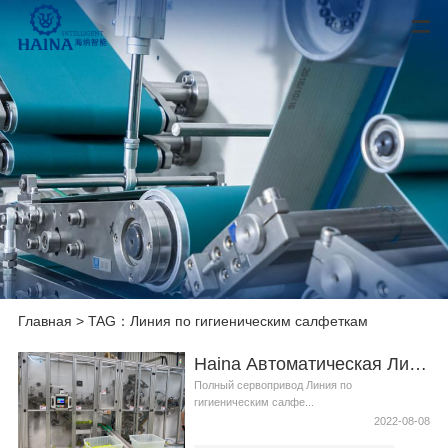
Главная
> TAG：Линия по гигиеническим салфеткам
Haina Автоматическая Линия по гигиеническим салфеткам в Россия
Полный сервопривод Линия по
гигиеническим салфе...
2022-08-08