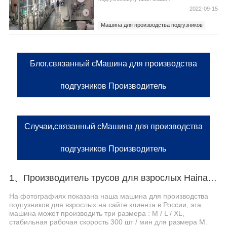
2022-09-15
Машина для производства подгузников
Машина для производства подгузников
Производитель
Блог,связанный сМашина для производства
подгузников Производитель
Случаи,связанный сМашина для производства
подгузников Производитель
1、Производитель трусов для взрослых Haina помогает российскому заказчику эффективно производить
На фотографиях показана наша машина для производства
подгузников для взрослых на сайте клиента в России, эта
машина может производить три размера : M / L / XL,
стабильная рабочая скорость 300 шт / мин для размера M.