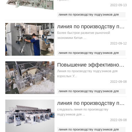
2022-09-13
линия по производству подгузников для
взрослых
линия по производству подгузников для взрослых
линия по производству женских
подгузников
Более быстрое развитие рыночной
экономики Китая ...
2022-09-12
линия по производству подгузников для
взрослых
Повышение эффективности установки линия по производству подгузников для взрослых
лучшая линия по производству
подгузников
Линия по производству подгузников для
взрослых У...
2022-09-08
линия по производству подгузников для
взрослых
линия по производству подгузников для взрослых особенности послепродажного обслуживания
лучшая линия по производству
подгузников
следовать линия по производству
подгузников для ...
2022-09-08
линия по производству подгузников для