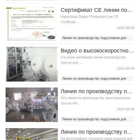
взрослых
Сертификат CE линии по производству подгузников для взрослых Haina
лучшая линия по производству
подгузников
Haina Adult Diaper Production Line CE
Certificate...
2022-08-08
Линия по производству подгузников для
взрослых
Видео о высокоскоростной машина подгузников для взрослых
Система натяжения линии производства
трусов для ...
2022-08-08
Линия по производству подгузников для
взрослых
Линия по производству подгузников для взрослых Haina помогает покупателю привлечь больше внимания рынка в Казахстане
Это линия по производству менструальных
трусов HA...
2022-08-08
Линия по производству подгузников для
взрослых
Линия по производству подгузников для взрослых Haina помогает клиентам из Центральной Азии увеличить производственные мощности
Казахстане машина для подгузников для
взрослых
На фотографиях показана наша машина для