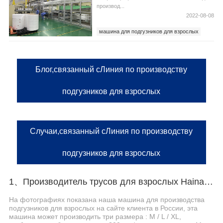
производ...
2022-08-08
машина для подгузников для взрослых
Линия по производству подгузников для
взрослых
Блог,связанный сЛиния по производству
подгузников для взрослых
Случаи,связанный сЛиния по производству
подгузников для взрослых
1、Производитель трусов для взрослых Haina помогает российскому заказчику эффективно производить
На фотографиях показана наша машина для производства
подгузников для взрослых на сайте клиента в России, эта
машина может производить три размера : M / L / XL,