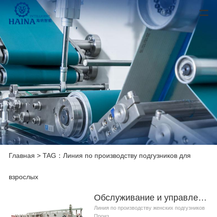
Главная
> TAG：Линия по производству подгузников для
взрослых
Обслуживание и управление линия по производству женских подгузников
Линия по производству женских подгузников
Произ...