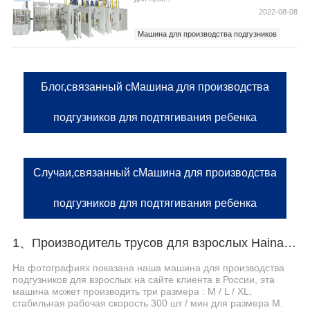
2022-08-08
Машина для производства подгузников
Машина для производства подгузников для
подтягивания ребенка
Цена машины для производства детских
Блог,связанный сМашина для производства
подгузников
подгузников для подтягивания ребенка
Случаи,связанный сМашина для производства
подгузников для подтягивания ребенка
1、Производитель трусов для взрослых Haina помогает российскому заказчику эффективно производить
На фотографиях показана наша машина для производства
подгузников для взрослых на сайте клиента в России, эта
машина может производить три размера : M / L / XL,
стабильная рабочая скорость 300 шт / мин для размера M.