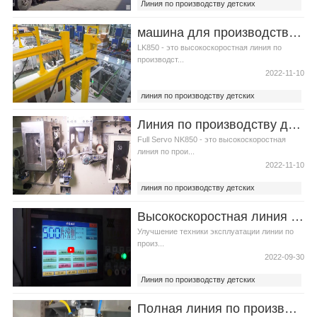
Линия по производству детских
подгузников
машина для производства детских подгузников LK850 Видео
лучшая линия по производству
подгузников
LK850 - это высокоскоростная линия по
производст...
2022-11-10
линия по производству детских
подгузников
Линия по производству детских подгузников с полным сервоприводом NK850 Видео
машина для производства подгузников для
детей
Full Servo NK850 - это высокоскоростная
линия по прои...
2022-11-10
линия по производству детских
подгузников
Высокоскоростная линия по производству детских подгузников производитель Видео
линия по производству подгузников
Улучшение техники эксплуатации линии по
произ...
2022-09-30
Линия по производству детских
подгузников
Полная линия по производству пеленок для новорожденных в форме буквы "Т" видео
машина для производства детских