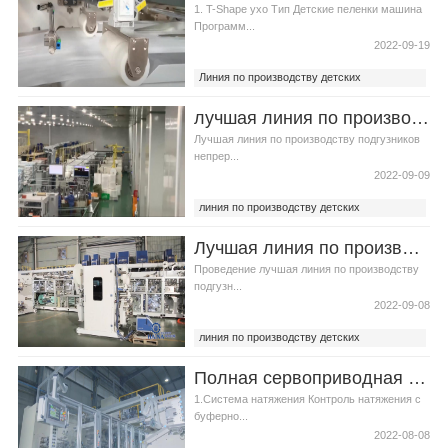
подгузников
1. T-Shape ухо Тип Детские пеленки машина
Программ...
2022-09-19
Линия по производству детских
подгузников
лучшая линия по производству подгузников при установке анализа общих проблем
Лучшая линия по производству подгузников
непрер...
2022-09-09
линия по производству детских
подгузников
Лучшая линия по производству подгузников Роль послепродажного обслуживания в защите прав потребителей
лучшая линия по производству
подгузников
Проведение лучшая линия по производству
подгузн...
2022-09-08
линия по производству детских
подгузников
Полная сервоприводная Т-образная линия по производству детских подгузников видео
лучшая линия по производству
подгузников
1.Система натяжения Контроль натяжения с
буферно...
2022-08-08