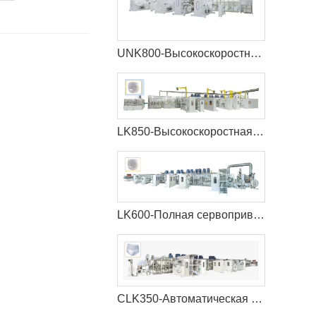
UNK800-Высокоскоростная машина для детских подгузников
LK850-Высокоскоростная машина для производства детских подгузников
LK600-Полная сервоприводная машина для производства детских подгузников
CLK350-Автоматическая машина для производства менструальных трусов с полным сервоприводом