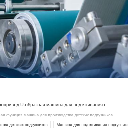
ULK450-полный сервопривод U-образная машина для подтягивания подгузников
ая функция машина для производства детских подгузников​...
тва детских подгузников
Машина для подтягивания подгузник