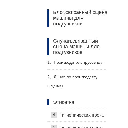
Блог,связанный сЦена
машины для
подгузников
Случаи,связанный
сЦена машины для
подгузников
20
Самая лучшая машина для подгузников
1、
Производитель трусов для
1
машины для взрослых брюк
взрослых Haina помогает
2、
Линия по производству
2
Машина для изготовления подгузников
Случаи+
российскому заказчику
подгузников для взрослых
3
Самая лучшая машина для гигиенических салфеток
Этикетка
эффективно производить
Haina помогает клиентам из
4
гигиенических прокладок
Центральной Азии увеличить
5
гигиенические прокладки машина