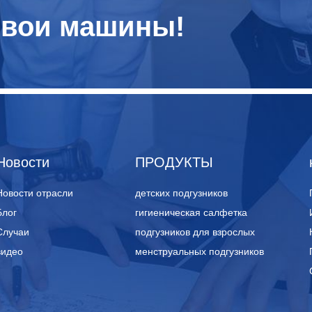
свои машины!
Новости
ПРОДУКТЫ
Новости отрасли
детских подгузников
Блог
гигиеническая салфетка
Случаи
подгузников для взрослых
видео
менструальных подгузников